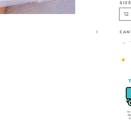
SIZ
12
CAN
−