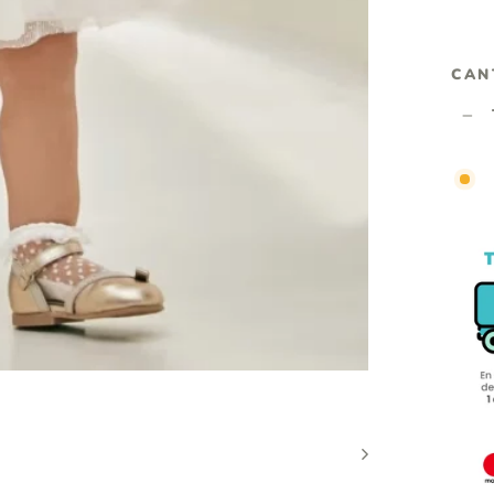
3 
CAN
−