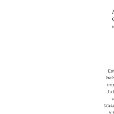
Es
beb
co
tu
tras
y 