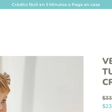
Crédito fácil en 5 Minutos o Paga en casa
V
T
C
P
$33
r
P
$23
e
r