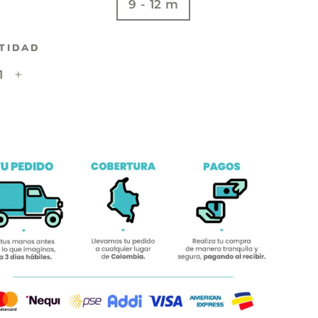
- 6 m
6 - 9 m
9 - 12 m
TIDAD
+