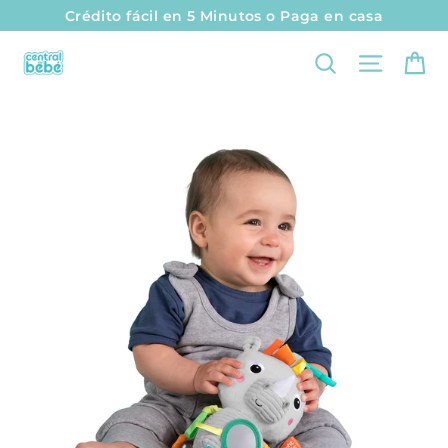
I
Crédito fácil en 5 Minutos o Paga en casa
r
Ca
Naveg
Buscar
d
i
r
e
c
t
a
m
e
n
t
e
a
l
c