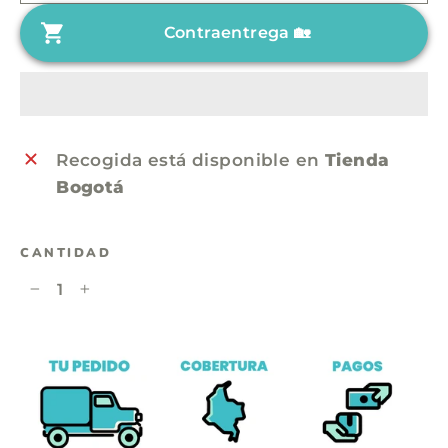
o
i
Contraentrega 🏡
h
o
a
d
b
e
i
o
t
f
Recogida está disponible en
Tienda
u
e
Bogotá
a
r
l
t
CANTIDAD
a
−
+