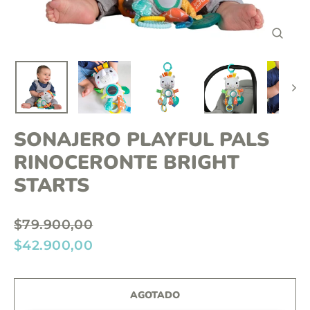
o
n
C
t
E
R
e
R
A
n
R
(
i
E
S
d
C
SONAJERO PLAYFUL PALS
)
o
RINOCERONTE BRIGHT
STARTS
P
$79.900,00
r
P
$42.900,00
e
r
c
e
AGOTADO
i
c