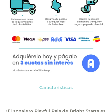
Características
¡El sonajero Playful Pals de Bright Starts es