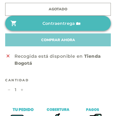
c
e
AGOTADO
i
c
o
i
Contraentrega 🏡
h
o
a
d
b
e
COMPRAR AHORA
i
o
t
f
Recogida está disponible en
Tienda
u
e
Bogotá
a
r
l
t
CANTIDAD
a
−
+