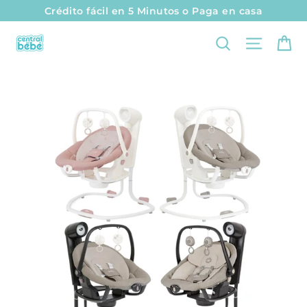
I
Crédito fácil en 5 Minutos o Paga en casa
r
Ca
Naveg
Buscar
d
i
r
e
c
t
a
m
e
n
t
e
a
l
c