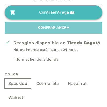
h
o
a
d
Contraentrega 🏡
b
e
i
o
t
f
COMPRAR AHORA
u
e
a
r
Recogida disponible en
Tienda Bogotá
l
t
Normalmente está listo en 24 horas
a
Información de la tienda
COLOR
Speckled
Cosmo lola
Hazelnut
Walnut