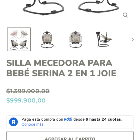
o
n
C
t
E
R
e
R
A
n
R
(
i
E
S
d
C
SILLA MECEDORA PARA
)
o
BEBÉ SERINA 2 EN 1 JOIE
P
$1.399.900,00
r
P
$999.900,00
e
r
c
e
i
c
o
i
AGREGAR AL CARRITO