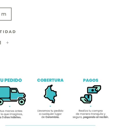
E
 m
TIDAD
+