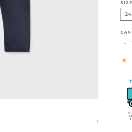
SIZ
24
CAN
−