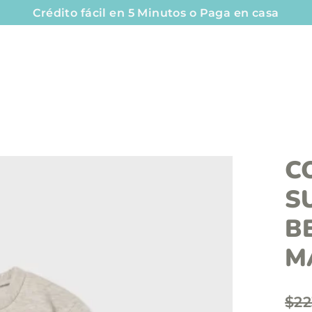
Crédito fácil en 5 Minutos o Paga en casa
C
S
B
M
P
$22