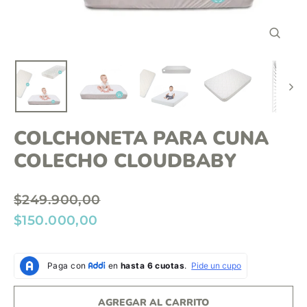
o
n
C
t
E
R
e
R
A
n
R
(
i
E
S
d
C
COLCHONETA PARA CUNA
)
o
COLECHO CLOUDBABY
P
$249.900,00
r
P
$150.000,00
e
r
c
e
i
c
o
i
AGREGAR AL CARRITO