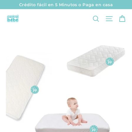
I
Crédito fácil en 5 Minutos o Paga en casa
r
Ca
Naveg
Buscar
d
i
r
e
c
t
a
m
e
n
t
e
a
l
c