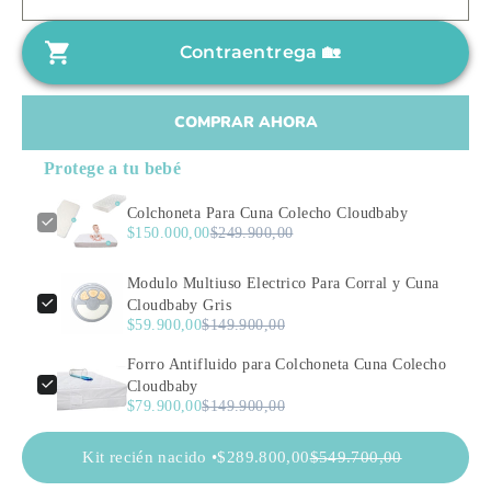
h
o
a
d
Contraentrega 🏡
b
e
i
o
t
COMPRAR AHORA
f
u
e
Protege a tu bebé
a
r
l
t
Colchoneta Para Cuna Colecho Cloudbaby
$150.000,00
$249.900,00
a
Modulo Multiuso Electrico Para Corral y Cuna
Cloudbaby Gris
$59.900,00
$149.900,00
Forro Antifluido para Colchoneta Cuna Colecho
Cloudbaby
$79.900,00
$149.900,00
Kit recién nacido •
$289.800,00
$549.700,00