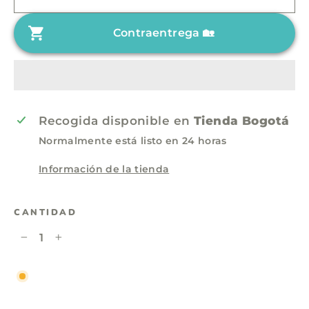
h
o
a
d
Contraentrega 🏡
b
e
i
o
t
f
u
e
a
r
Recogida disponible en
Tienda Bogotá
l
t
Normalmente está listo en 24 horas
a
Información de la tienda
CANTIDAD
−
+