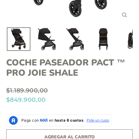
o
n
C
t
E
R
e
R
A
n
R
(
i
E
S
d
C
COCHE PASEADOR PACT ™
)
o
PRO JOIE SHALE
P
$1.189.900,00
r
P
$849.900,00
e
r
c
e
i
c
o
i
AGREGAR AL CARRITO