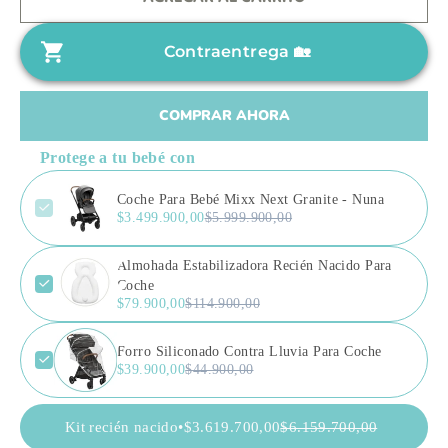
h
o
a
d
Contraentrega 🏡
b
e
i
o
t
f
COMPRAR AHORA
u
e
Protege a tu bebé con
a
r
l
t
Coche Para Bebé Mixx Next Granite - Nuna
$3.499.900,00
$5.999.900,00
a
Almohada Estabilizadora Recién Nacido Para
Coche
$79.900,00
$114.900,00
Forro Siliconado Contra Lluvia Para Coche
$39.900,00
$44.900,00
Kit recién nacido•
$3.619.700,00
$6.159.700,00