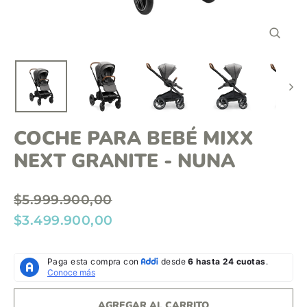
o
n
C
t
E
R
e
R
A
n
R
(
i
E
S
d
C
COCHE PARA BEBÉ MIXX
)
o
NEXT GRANITE - NUNA
P
$5.999.900,00
r
P
$3.499.900,00
e
r
c
e
i
c
o
i
AGREGAR AL CARRITO