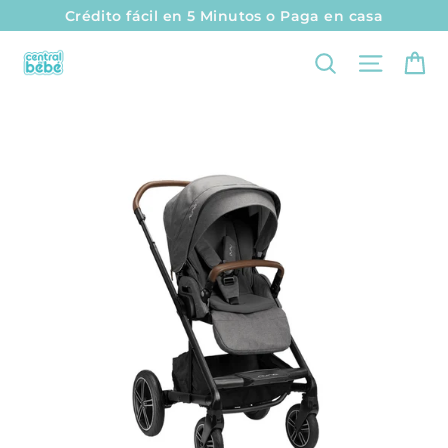
I
Crédito fácil en 5 Minutos o Paga en casa
r
Ca
Naveg
Buscar
d
i
r
e
c
t
a
m
e
n
t
e
a
l
c