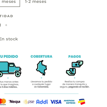
1 meses
1-2 meses
2-4 meses
TIDAD
+
En stock