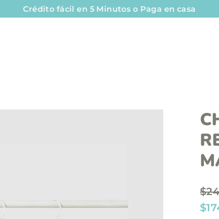
Crédito fácil en 5 Minutos o Paga en casa
C
R
M
P
$24
r
P
$17
e
r