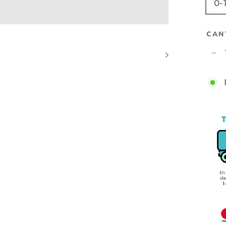
0-
CAN
−