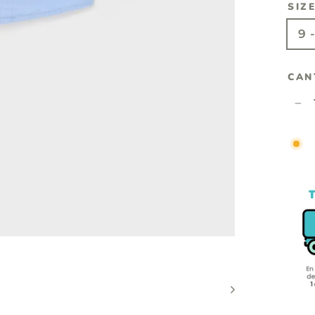
SIZ
9 
CAN
−