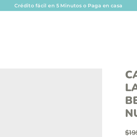
Crédito fácil en 5 Minutos o Paga en casa
C
L
B
N
P
$19