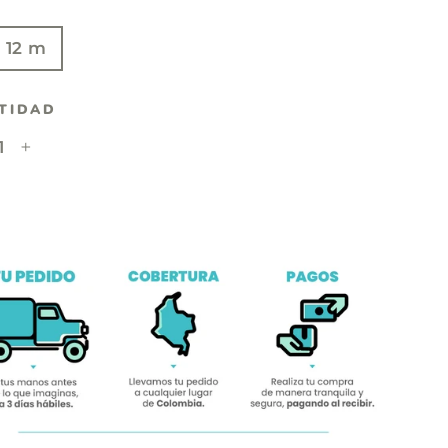
E
- 12 m
TIDAD
+