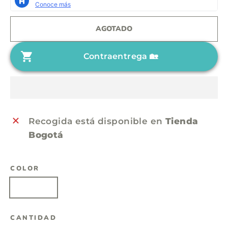
i
c
o
i
AGOTADO
h
o
a
d
Contraentrega 🏡
b
e
i
o
t
f
u
e
a
r
Recogida está disponible en
Tienda
l
t
Bogotá
a
COLOR
Eclipse
CANTIDAD