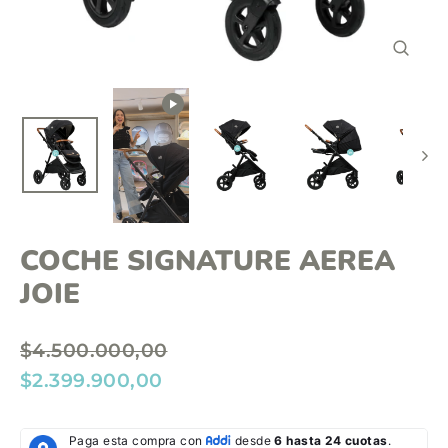
o
n
C
t
E
R
e
R
A
n
R
(
i
E
S
d
C
)
o
COCHE SIGNATURE AEREA
JOIE
P
$4.500.000,00
r
P
$2.399.900,00
e
r
c
e