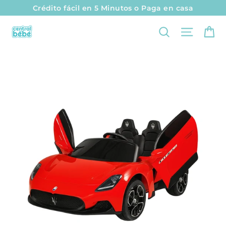
I
Crédito fácil en 5 Minutos o Paga en casa
r
Ca
Naveg
Buscar
d
i
r
e
c
t
a
m
e
n
t
e
a
l
c