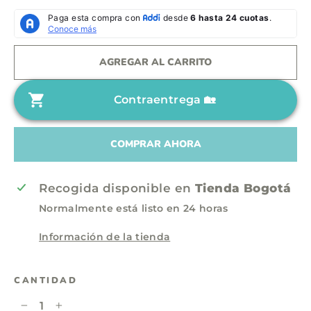
c
e
i
c
o
i
AGREGAR AL CARRITO
h
o
a
d
Contraentrega 🏡
b
e
i
o
t
f
COMPRAR AHORA
u
e
a
r
Recogida disponible en
Tienda Bogotá
l
t
Normalmente está listo en 24 horas
a
Información de la tienda
CANTIDAD