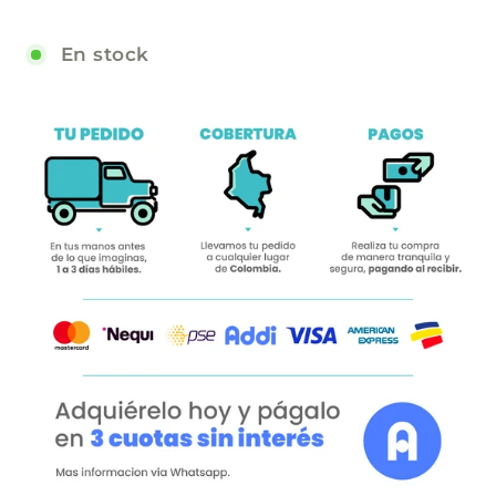
−
+
En stock