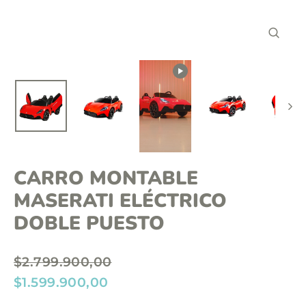
o
n
C
t
E
R
e
R
A
n
R
(
i
E
S
d
C
)
o
CARRO MONTABLE
MASERATI ELÉCTRICO
DOBLE PUESTO
P
$2.799.900,00
r
P
$1.599.900,00
e
r