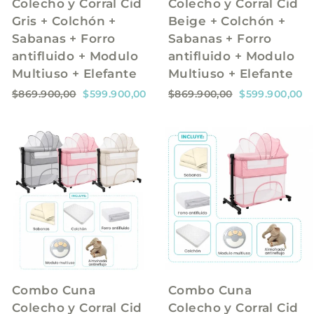
Colecho y Corral Cid
Colecho y Corral Cid
Gris + Colchón +
Beige + Colchón +
Sabanas + Forro
Sabanas + Forro
antifluido + Modulo
antifluido + Modulo
Multiuso + Elefante
Multiuso + Elefante
P
P
P
P
$869.900,00
$599.900,00
$869.900,00
$599.900,00
r
r
r
r
e
e
e
e
c
c
c
c
i
i
i
i
o
o
o
o
h
d
h
d
a
e
a
e
b
o
b
o
i
f
i
f
t
e
t
e
u
r
u
r
a
t
a
t
l
a
l
a
Combo Cuna
Combo Cuna
Colecho y Corral Cid
Colecho y Corral Cid