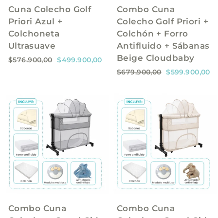
l
a
l
a
Cuna Colecho Golf
Combo Cuna
Priori Azul +
Colecho Golf Priori +
Colchoneta
Colchón + Forro
Ultrasuave
Antifluido + Sábanas
Beige Cloudbaby
P
P
$576.900,00
$499.900,00
r
r
P
P
$679.900,00
$599.900,00
e
e
r
r
c
c
e
e
i
i
c
c
o
o
i
i
h
d
o
o
a
e
h
d
b
o
a
e
i
f
b
o
t
e
i
f
u
r
t
e
a
t
u
r
l
a
a
t
l
a
Combo Cuna
Combo Cuna