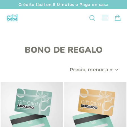
I
Crédito fácil en 5 Minutos o Paga en casa
r
Ca
Naveg
Buscar
d
i
r
e
BONO DE REGALO
c
t
a
O
R
m
D
E
e
N
A
n
R
t
e
a
l
c